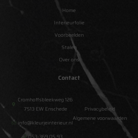
Home
Interieurfolie
Voorbeelden
Stalen
Over ons
Contact
Cromhoffsbleekweg 126
7513 EW Enschede
Privacybeleid
Algemene voorwaarden
info@kleurjeinterieur.nl
053-369 05 93