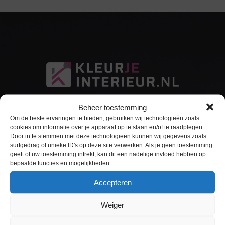
Beheer toestemming
Om de beste ervaringen te bieden, gebruiken wij technologieën zoals
cookies om informatie over je apparaat op te slaan en/of te raadplegen.
Door in te stemmen met deze technologieën kunnen wij gegevens zoals
surfgedrag of unieke ID's op deze site verwerken. Als je geen toestemming
Sitemap
geeft of uw toestemming intrekt, kan dit een nadelige invloed hebben op
bepaalde functies en mogelijkheden.
Home
Accepteren
Interieurfolie
Weiger
Keukens Wrappen