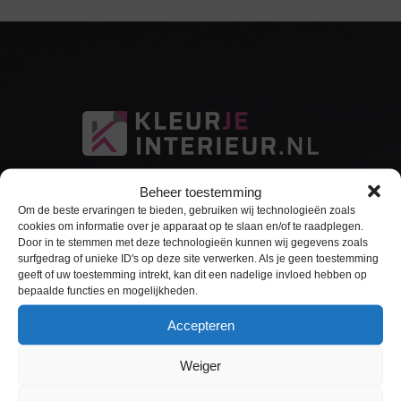
Beheer toestemming
Om de beste ervaringen te bieden, gebruiken wij technologieën zoals
cookies om informatie over je apparaat op te slaan en/of te raadplegen.
Door in te stemmen met deze technologieën kunnen wij gegevens zoals
surfgedrag of unieke ID's op deze site verwerken. Als je geen toestemming
Sitemap
geeft of uw toestemming intrekt, kan dit een nadelige invloed hebben op
bepaalde functies en mogelijkheden.
Home
Accepteren
Interieurfolie
Weiger
Keukens Wrappen