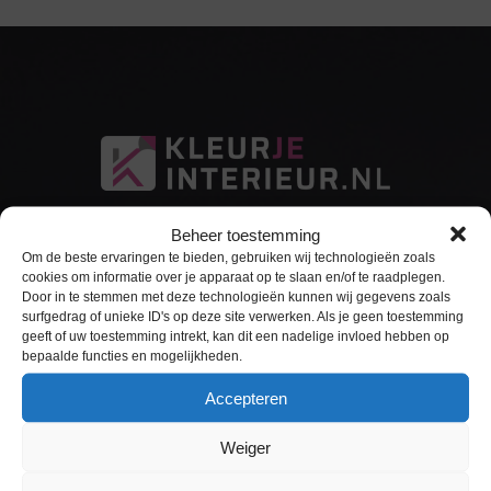
Beheer toestemming
Om de beste ervaringen te bieden, gebruiken wij technologieën zoals
cookies om informatie over je apparaat op te slaan en/of te raadplegen.
Door in te stemmen met deze technologieën kunnen wij gegevens zoals
surfgedrag of unieke ID's op deze site verwerken. Als je geen toestemming
Sitemap
geeft of uw toestemming intrekt, kan dit een nadelige invloed hebben op
bepaalde functies en mogelijkheden.
Home
Accepteren
Interieurfolie
Weiger
Keukens Wrappen