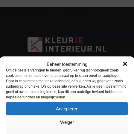
Beheer toestemming
Om de beste ervaringen te bieden, gebruiken wij technologieën zoals
cookies om informatie over je apparaat op te slaan en/of te raadplegen.
Door in te stemmen met deze technologieën kunnen wij gegevens zoals
surfgedrag of unieke ID's op deze site verwerken. Als je geen toestemming
Sitemap
geeft of uw toestemming intrekt, kan dit een nadelige invloed hebben op
bepaalde functies en mogelijkheden.
Home
Accepteren
Interieurfolie
Weiger
Keukens Wrappen