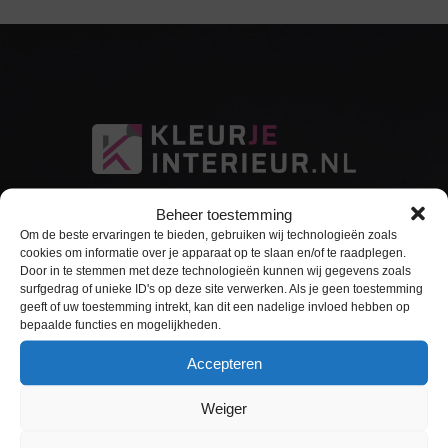
Beheer toestemming
Om de beste ervaringen te bieden, gebruiken wij technologieën zoals
cookies om informatie over je apparaat op te slaan en/of te raadplegen.
Door in te stemmen met deze technologieën kunnen wij gegevens zoals
surfgedrag of unieke ID's op deze site verwerken. Als je geen toestemming
Sitemap
geeft of uw toestemming intrekt, kan dit een nadelige invloed hebben op
bepaalde functies en mogelijkheden.
Home
Accepteren
Interieurfolie
Weiger
Keukens Wrappen