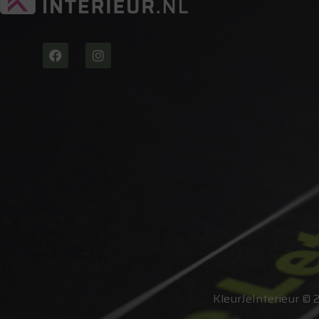
KleurJeInterieur © 