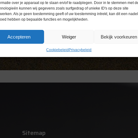
ormatie over je apparaat op te slaan en/of te raadplegen. Door in te stemmen met d
hnologieën kunnen wij gegevens zoals surfgedrag of unieke ID's op deze site
werken. Als je geen toestemming geeft of uw toestemming intrekt, kan dit een nade
loed hebben op bepaalde functies en mogelijkheden.
Accepteren
Weiger
Bekijk voorkeuren
Cookiebeleid
Privacybeleid
Sitemap