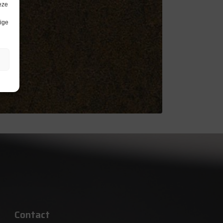
eze
lige
Contact