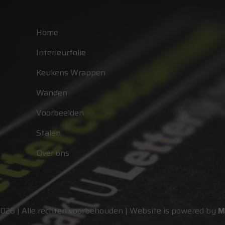
Home
Interieurfolie
Keukens Wrappen
Wanden
Voorbeelden
Stalen
Over ons
2026 | Alle rechten voorbehouden | Website is powered by
M