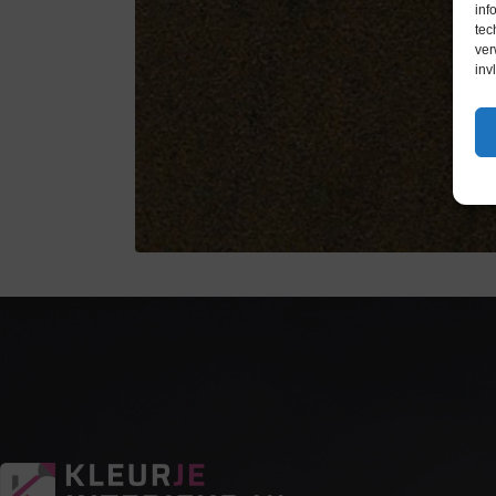
inf
tec
ver
inv