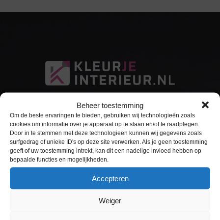
Beheer toestemming
Om de beste ervaringen te bieden, gebruiken wij technologieën zoals
cookies om informatie over je apparaat op te slaan en/of te raadplegen.
Door in te stemmen met deze technologieën kunnen wij gegevens zoals
surfgedrag of unieke ID's op deze site verwerken. Als je geen toestemming
Sitemap
geeft of uw toestemming intrekt, kan dit een nadelige invloed hebben op
bepaalde functies en mogelijkheden.
Home
Accepteren
Interieurfolie
Weiger
Keukens Wrappen