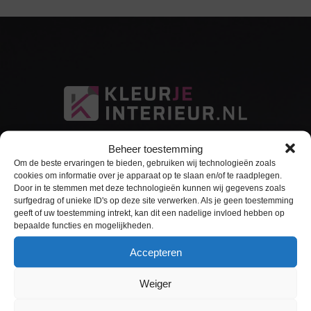
Beheer toestemming
Om de beste ervaringen te bieden, gebruiken wij technologieën zoals
cookies om informatie over je apparaat op te slaan en/of te raadplegen.
Door in te stemmen met deze technologieën kunnen wij gegevens zoals
surfgedrag of unieke ID's op deze site verwerken. Als je geen toestemming
Sitemap
geeft of uw toestemming intrekt, kan dit een nadelige invloed hebben op
bepaalde functies en mogelijkheden.
Home
Accepteren
Interieurfolie
Weiger
Keukens Wrappen