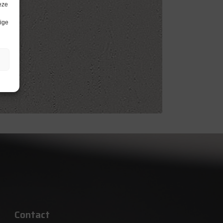
eze
lige
Contact