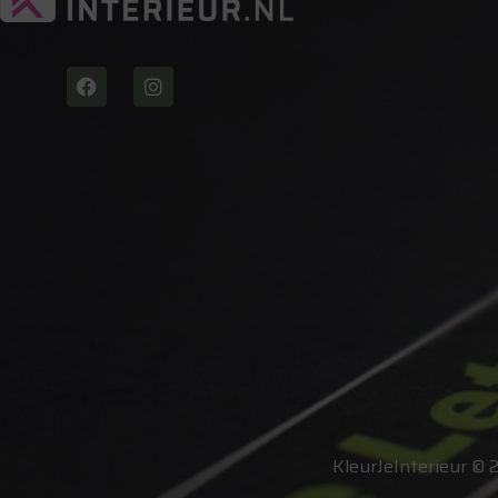
KleurJeInterieur © 