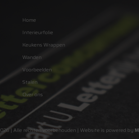
Home
Interieurfolie
Keukens Wrappen
Wanden
Voorbeelden
Stalen
Over ons
2026 | Alle rechten voorbehouden | Website is powered by
M