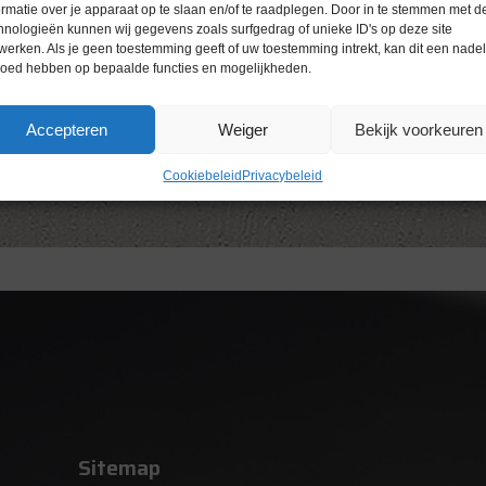
ormatie over je apparaat op te slaan en/of te raadplegen. Door in te stemmen met d
hnologieën kunnen wij gegevens zoals surfgedrag of unieke ID's op deze site
werken. Als je geen toestemming geeft of uw toestemming intrekt, kan dit een nade
loed hebben op bepaalde functies en mogelijkheden.
Accepteren
Weiger
Bekijk voorkeuren
Cookiebeleid
Privacybeleid
Sitemap