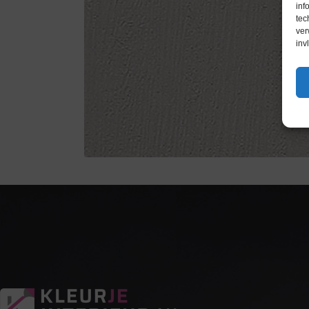
inf
tec
ver
inv