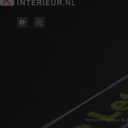
KleurJeInterieur © 