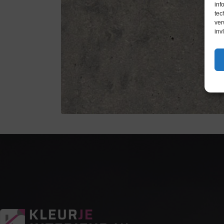
inf
tec
ver
inv