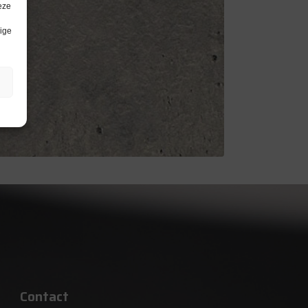
eze
lige
Contact