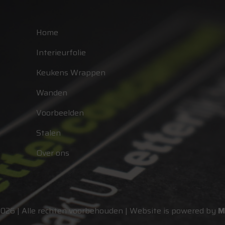
Home
Interieurfolie
Keukens Wrappen
Wanden
Voorbeelden
Stalen
Over ons
2026 | Alle rechten voorbehouden | Website is powered by
M