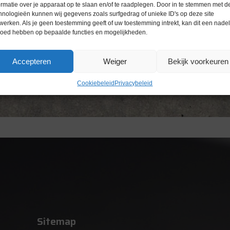
ormatie over je apparaat op te slaan en/of te raadplegen. Door in te stemmen met d
hnologieën kunnen wij gegevens zoals surfgedrag of unieke ID's op deze site
werken. Als je geen toestemming geeft of uw toestemming intrekt, kan dit een nade
loed hebben op bepaalde functies en mogelijkheden.
Accepteren
Weiger
Bekijk voorkeuren
Cookiebeleid
Privacybeleid
Sitemap