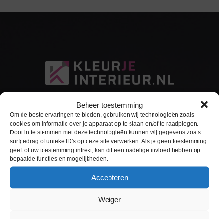
Beheer toestemming
Om de beste ervaringen te bieden, gebruiken wij technologieën zoals
cookies om informatie over je apparaat op te slaan en/of te raadplegen.
Door in te stemmen met deze technologieën kunnen wij gegevens zoals
surfgedrag of unieke ID's op deze site verwerken. Als je geen toestemming
Sitemap
geeft of uw toestemming intrekt, kan dit een nadelige invloed hebben op
bepaalde functies en mogelijkheden.
Home
Accepteren
Interieurfolie
Weiger
Keukens Wrappen