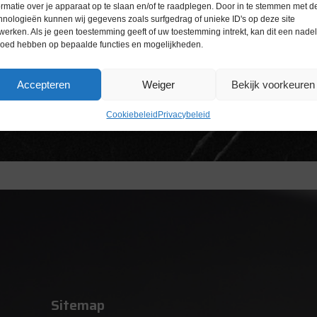
ormatie over je apparaat op te slaan en/of te raadplegen. Door in te stemmen met d
hnologieën kunnen wij gegevens zoals surfgedrag of unieke ID's op deze site
werken. Als je geen toestemming geeft of uw toestemming intrekt, kan dit een nade
loed hebben op bepaalde functies en mogelijkheden.
Accepteren
Weiger
Bekijk voorkeuren
Cookiebeleid
Privacybeleid
Sitemap