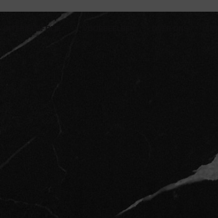
INTERIEURFOLIE
VOORBEELDEN
OVER ONS
CO