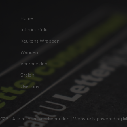
Home
Interieurfolie
Keukens Wrappen
Wanden
Voorbeelden
Stalen
Over ons
2026 | Alle rechten voorbehouden | Website is powered by
M