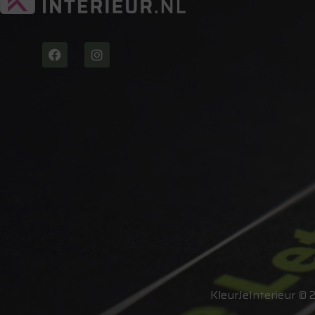
KleurJeInterieur © 