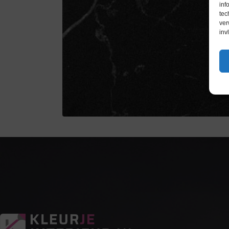
inf
tec
ver
inv