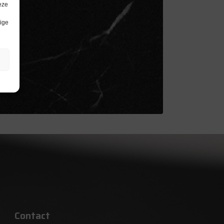
eze
lige
Contact