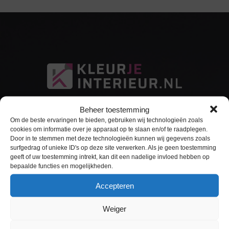
Beheer toestemming
Om de beste ervaringen te bieden, gebruiken wij technologieën zoals
cookies om informatie over je apparaat op te slaan en/of te raadplegen.
Door in te stemmen met deze technologieën kunnen wij gegevens zoals
surfgedrag of unieke ID's op deze site verwerken. Als je geen toestemming
Sitemap
geeft of uw toestemming intrekt, kan dit een nadelige invloed hebben op
bepaalde functies en mogelijkheden.
Home
Accepteren
Interieurfolie
Weiger
Keukens Wrappen