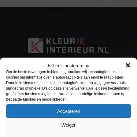
Beheer toestemming
Om de beste ervaringen te bieden, gebruiken wij technologieën zoals
cookies om informatie over je apparaat op te slaan en/of te raadplegen.
Door in te stemmen met deze technologieën kunnen wij gegevens zoals
surfgedrag of unieke ID's op deze site verwerken. Als je geen toestemming
Sitemap
geeft of uw toestemming intrekt, kan dit een nadelige invloed hebben op
bepaalde functies en mogelijkheden.
Home
Accepteren
Interieurfolie
Weiger
Keukens Wrappen