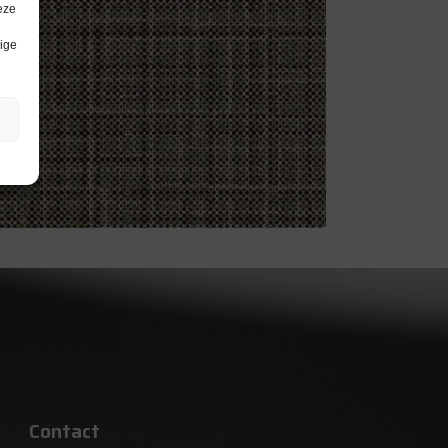
eze
lige
Contact