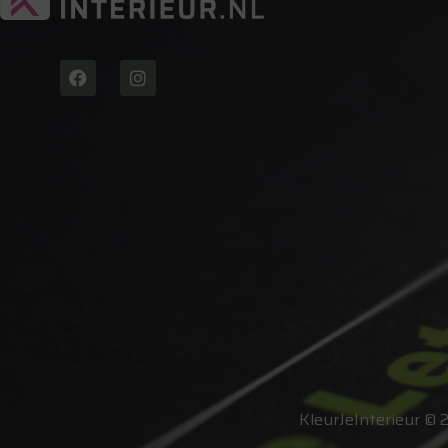
KleurJeInterieur © 