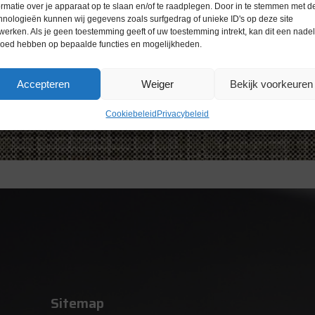
ormatie over je apparaat op te slaan en/of te raadplegen. Door in te stemmen met d
hnologieën kunnen wij gegevens zoals surfgedrag of unieke ID's op deze site
werken. Als je geen toestemming geeft of uw toestemming intrekt, kan dit een nade
loed hebben op bepaalde functies en mogelijkheden.
Accepteren
Weiger
Bekijk voorkeuren
Cookiebeleid
Privacybeleid
Sitemap