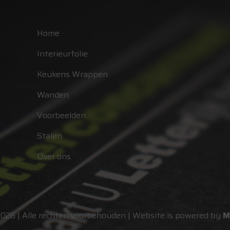
Home
Interieurfolie
Keukens Wrappen
Wanden
Voorbeelden
Stalen
Over ons
2026 | Alle rechten voorbehouden | Website is powered by
M