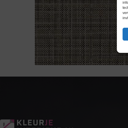
inf
tec
ver
inv