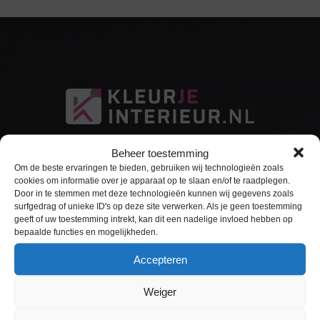
Beheer toestemming
Om de beste ervaringen te bieden, gebruiken wij technologieën zoals
cookies om informatie over je apparaat op te slaan en/of te raadplegen.
Door in te stemmen met deze technologieën kunnen wij gegevens zoals
surfgedrag of unieke ID's op deze site verwerken. Als je geen toestemming
Sitemap
geeft of uw toestemming intrekt, kan dit een nadelige invloed hebben op
bepaalde functies en mogelijkheden.
Home
Accepteren
Interieurfolie
Weiger
Keukens Wrappen