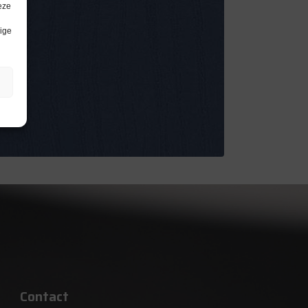
eze
lige
Contact