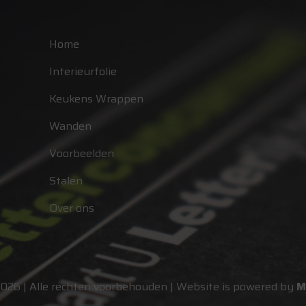
Home
Interieurfolie
Keukens Wrappen
Wanden
Voorbeelden
Stalen
Over ons
2026 | Alle rechten voorbehouden | Website is powered by
M