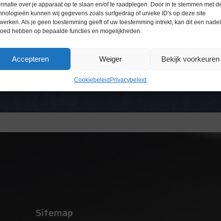
ormatie over je apparaat op te slaan en/of te raadplegen. Door in te stemmen met d
hnologieën kunnen wij gegevens zoals surfgedrag of unieke ID's op deze site
werken. Als je geen toestemming geeft of uw toestemming intrekt, kan dit een nade
loed hebben op bepaalde functies en mogelijkheden.
Accepteren
Weiger
Bekijk voorkeuren
Cookiebeleid
Privacybeleid
Sitemap