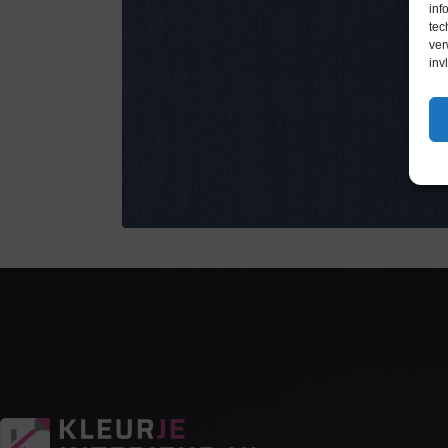
inf
tec
ver
inv