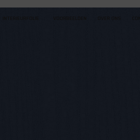
INTERIEURFOLIE
VOORBEELDEN
OVER ONS
CO