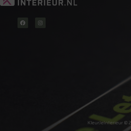
KleurJeInterieur © 