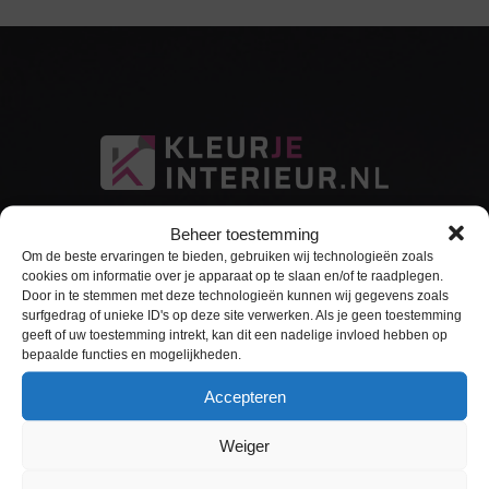
Beheer toestemming
Om de beste ervaringen te bieden, gebruiken wij technologieën zoals
cookies om informatie over je apparaat op te slaan en/of te raadplegen.
Door in te stemmen met deze technologieën kunnen wij gegevens zoals
surfgedrag of unieke ID's op deze site verwerken. Als je geen toestemming
Sitemap
geeft of uw toestemming intrekt, kan dit een nadelige invloed hebben op
bepaalde functies en mogelijkheden.
Home
Accepteren
Interieurfolie
Weiger
Keukens Wrappen