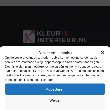
Beheer toestemming
Om de beste ervaringen te bieden, gebruiken wij technologieën zoals
cookies om informatie over je apparaat op te slaan en/of te raadplegen.
Door in te stemmen met deze technologieën kunnen wij gegevens zoals
surfgedrag of unieke ID's op deze site verwerken. Als je geen toestemming
Sitemap
geeft of uw toestemming intrekt, kan dit een nadelige invloed hebben op
bepaalde functies en mogelijkheden.
Home
Accepteren
Interieurfolie
Weiger
Keukens Wrappen