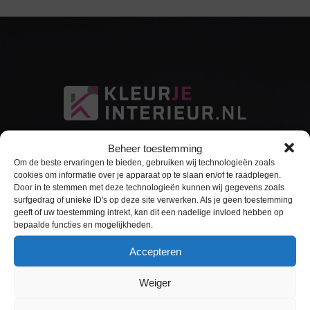
Beheer toestemming
Om de beste ervaringen te bieden, gebruiken wij technologieën zoals
cookies om informatie over je apparaat op te slaan en/of te raadplegen.
Door in te stemmen met deze technologieën kunnen wij gegevens zoals
surfgedrag of unieke ID's op deze site verwerken. Als je geen toestemming
Sitemap
geeft of uw toestemming intrekt, kan dit een nadelige invloed hebben op
bepaalde functies en mogelijkheden.
Home
Accepteren
Interieurfolie
Weiger
Keukens Wrappen