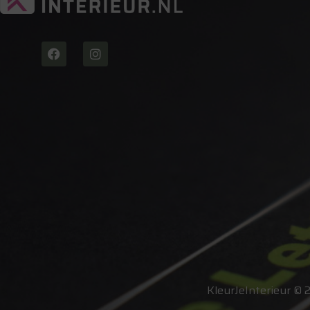
KleurJeInterieur © 