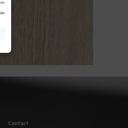
eze
lige
Contact