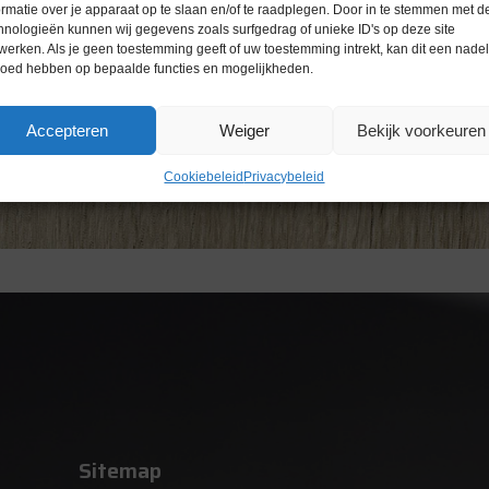
ormatie over je apparaat op te slaan en/of te raadplegen. Door in te stemmen met d
hnologieën kunnen wij gegevens zoals surfgedrag of unieke ID's op deze site
werken. Als je geen toestemming geeft of uw toestemming intrekt, kan dit een nade
loed hebben op bepaalde functies en mogelijkheden.
Accepteren
Weiger
Bekijk voorkeuren
Cookiebeleid
Privacybeleid
Sitemap