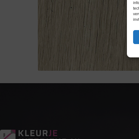
inf
tec
ver
inv