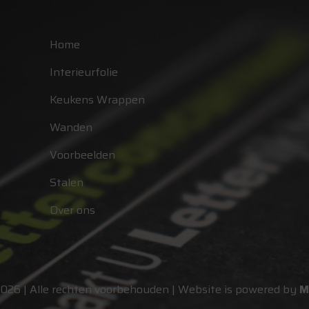
Home
Interieurfolie
Keukens Wrappen
Wanden
Voorbeelden
Stalen
Over ons
2026 | Alle rechten voorbehouden | Website is powered by
M