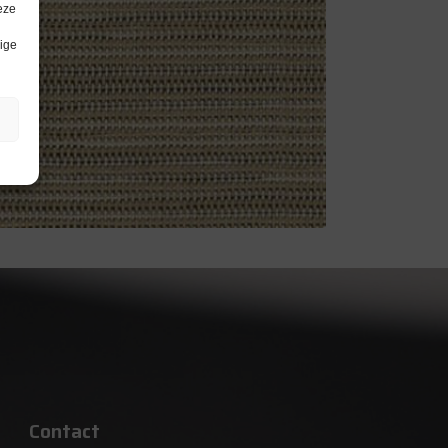
eze
lige
Contact