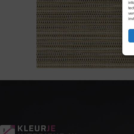
inf
tec
ver
inv