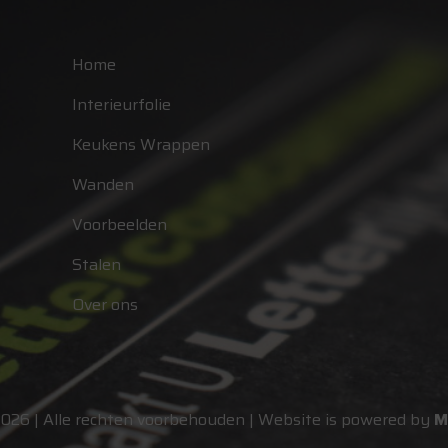
Home
Interieurfolie
Keukens Wrappen
Wanden
Voorbeelden
Stalen
Over ons
2026 | Alle rechten voorbehouden | Website is powered by
M