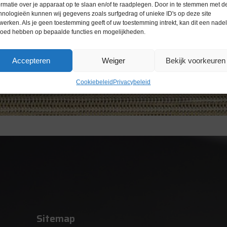
ormatie over je apparaat op te slaan en/of te raadplegen. Door in te stemmen met d
hnologieën kunnen wij gegevens zoals surfgedrag of unieke ID's op deze site
werken. Als je geen toestemming geeft of uw toestemming intrekt, kan dit een nade
loed hebben op bepaalde functies en mogelijkheden.
Accepteren
Weiger
Bekijk voorkeuren
Cookiebeleid
Privacybeleid
Sitemap