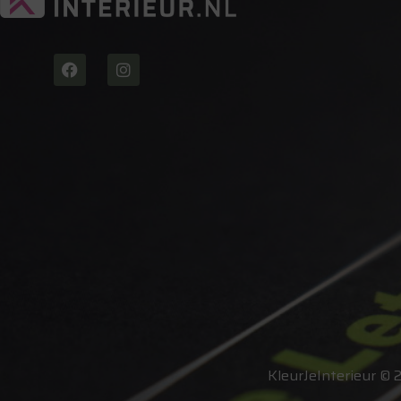
KleurJeInterieur © 