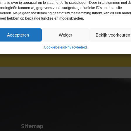
ormatie over je apparaat op te slaan en/of te raadplegen. Door in te stemmen met d
hnologieën kunnen wij gegevens zoals surfgedrag of unieke ID's op deze site
werken. Als je geen toestemming geeft of uw toestemming intrekt, kan dit een nade
loed hebben op bepaalde functies en mogelijkheden.
Accepteren
Weiger
Bekijk voorkeuren
Cookiebeleid
Privacybeleid
Sitemap