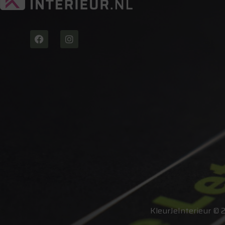
KleurJeInterieur © 