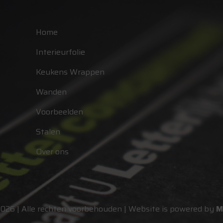
Home
Interieurfolie
Keukens Wrappen
Wanden
Voorbeelden
Stalen
Over ons
2026 | Alle rechten voorbehouden | Website is powered by
M