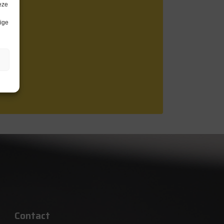
eze
lige
Contact