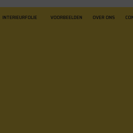
INTERIEURFOLIE
VOORBEELDEN
OVER ONS
CO