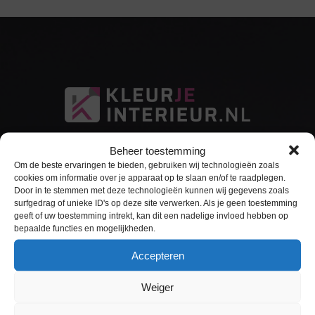
Beheer toestemming
Om de beste ervaringen te bieden, gebruiken wij technologieën zoals
cookies om informatie over je apparaat op te slaan en/of te raadplegen.
Door in te stemmen met deze technologieën kunnen wij gegevens zoals
surfgedrag of unieke ID's op deze site verwerken. Als je geen toestemming
Sitemap
geeft of uw toestemming intrekt, kan dit een nadelige invloed hebben op
bepaalde functies en mogelijkheden.
Home
Accepteren
Interieurfolie
Weiger
Keukens Wrappen