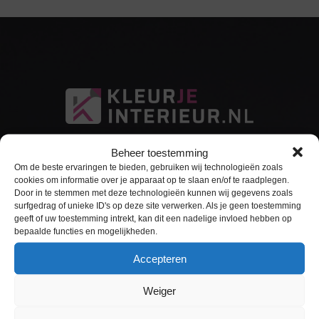
Beheer toestemming
Om de beste ervaringen te bieden, gebruiken wij technologieën zoals
cookies om informatie over je apparaat op te slaan en/of te raadplegen.
Door in te stemmen met deze technologieën kunnen wij gegevens zoals
surfgedrag of unieke ID's op deze site verwerken. Als je geen toestemming
Sitemap
geeft of uw toestemming intrekt, kan dit een nadelige invloed hebben op
bepaalde functies en mogelijkheden.
Home
Accepteren
Interieurfolie
Weiger
Keukens Wrappen