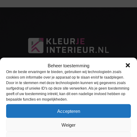
Beheer toestemming
Om de beste ervaringen te bieden, gebruiken wij technologieën zoals
cookies om informatie over je apparaat op te slaan en/of te raadplegen.
Door in te stemmen met deze technologieën kunnen wij gegevens zoals
surfgedrag of unieke ID's op deze site verwerken. Als je geen toestemming
Sitemap
geeft of uw toestemming intrekt, kan dit een nadelige invloed hebben op
bepaalde functies en mogelijkheden.
Home
Accepteren
Interieurfolie
Weiger
Keukens Wrappen