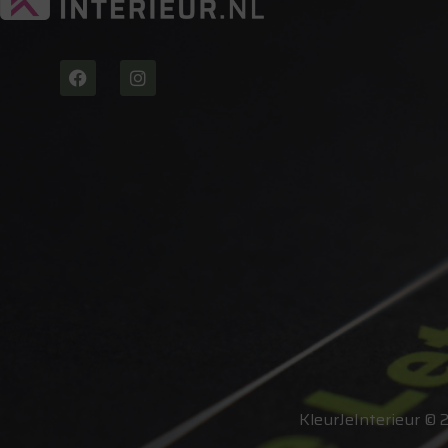
KleurJeInterieur © 