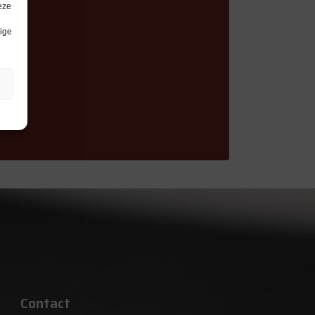
eze
lige
Contact