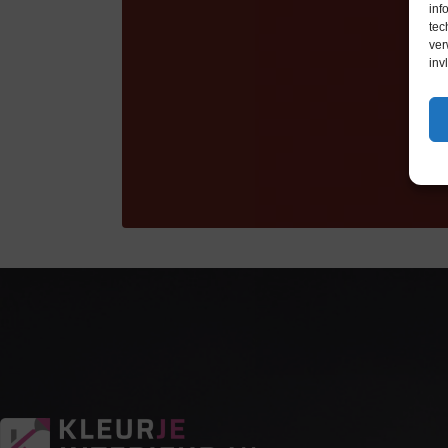
inf
tec
ver
inv