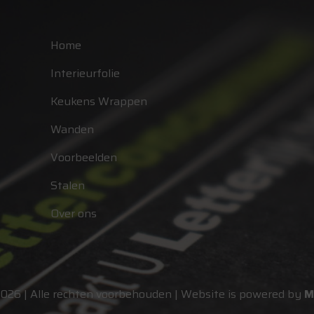
Home
Interieurfolie
Keukens Wrappen
Wanden
Voorbeelden
Stalen
Over ons
2026 | Alle rechten voorbehouden | Website is powered by
M