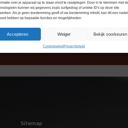
ormatie over je apparaat op te slaan en/of te raadplegen. Door in te stemmen met d
hnologieën kunnen wij gegevens zoals surfgedrag of unieke ID's op deze site
werken. Als je geen toestemming geeft of uw toestemming intrekt, kan dit een nade
loed hebben op bepaalde functies en mogelijkheden.
Accepteren
Weiger
Bekijk voorkeuren
Cookiebeleid
Privacybeleid
Sitemap