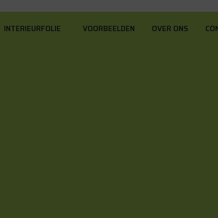
INTERIEURFOLIE
VOORBEELDEN
OVER ONS
CO