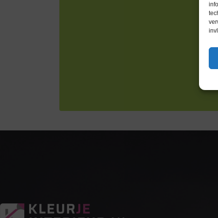
inf
tec
ver
inv