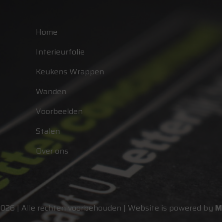
Home
Interieurfolie
Keukens Wrappen
Wanden
Voorbeelden
Stalen
Over ons
2026 | Alle rechten voorbehouden | Website is powered by
M