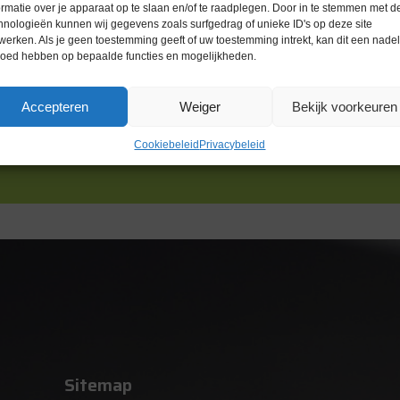
ormatie over je apparaat op te slaan en/of te raadplegen. Door in te stemmen met d
hnologieën kunnen wij gegevens zoals surfgedrag of unieke ID's op deze site
werken. Als je geen toestemming geeft of uw toestemming intrekt, kan dit een nade
loed hebben op bepaalde functies en mogelijkheden.
Accepteren
Weiger
Bekijk voorkeuren
Cookiebeleid
Privacybeleid
Sitemap