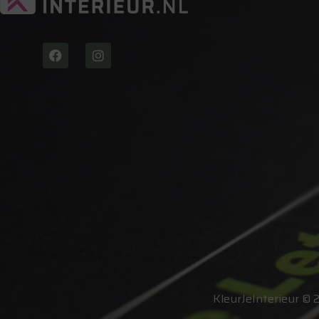
KleurJeInterieur © 