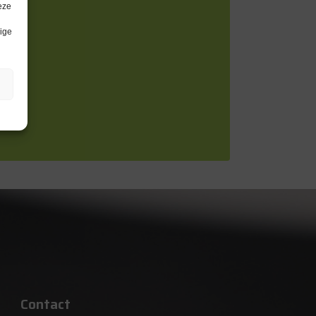
eze
lige
Contact