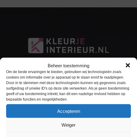
Beheer toestemming
Om de beste ervaringen te bieden, gebruiken wij technologieën zoals
cookies om informatie over je apparaat op te slaan en/of te raadplegen.
Door in te stemmen met deze technologieën kunnen wij gegevens zoals
surfgedrag of unieke ID's op deze site verwerken. Als je geen toestemming
Sitemap
geeft of uw toestemming intrekt, kan dit een nadelige invloed hebben op
bepaalde functies en mogelijkheden.
Home
Accepteren
Interieurfolie
Weiger
Keukens Wrappen