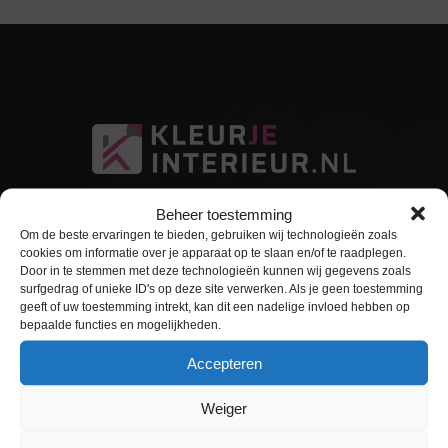
Beheer toestemming
Om de beste ervaringen te bieden, gebruiken wij technologieën zoals
cookies om informatie over je apparaat op te slaan en/of te raadplegen.
Door in te stemmen met deze technologieën kunnen wij gegevens zoals
surfgedrag of unieke ID's op deze site verwerken. Als je geen toestemming
Sitemap
geeft of uw toestemming intrekt, kan dit een nadelige invloed hebben op
bepaalde functies en mogelijkheden.
Home
Accepteren
Interieurfolie
Weiger
Keukens Wrappen