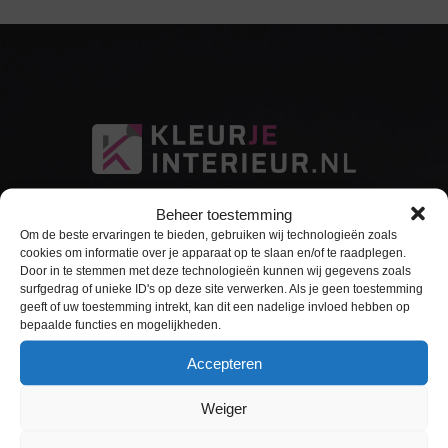
Beheer toestemming
Om de beste ervaringen te bieden, gebruiken wij technologieën zoals
cookies om informatie over je apparaat op te slaan en/of te raadplegen.
Door in te stemmen met deze technologieën kunnen wij gegevens zoals
surfgedrag of unieke ID's op deze site verwerken. Als je geen toestemming
Sitemap
geeft of uw toestemming intrekt, kan dit een nadelige invloed hebben op
bepaalde functies en mogelijkheden.
Home
Accepteren
Interieurfolie
Weiger
Keukens Wrappen