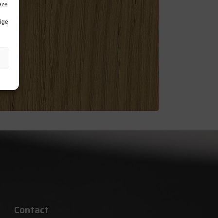
eze
lige
Contact