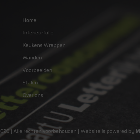
Home
Interieurfolie
Keukens Wrappen
Wanden
Voorbeelden
Stalen
Over ons
2026 | Alle rechten voorbehouden | Website is powered by
M