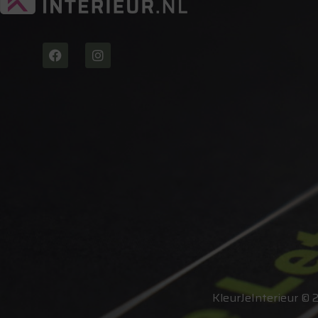
KleurJeInterieur © 