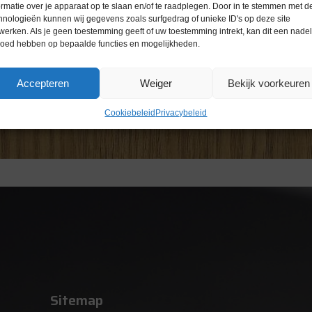
ormatie over je apparaat op te slaan en/of te raadplegen. Door in te stemmen met d
hnologieën kunnen wij gegevens zoals surfgedrag of unieke ID's op deze site
werken. Als je geen toestemming geeft of uw toestemming intrekt, kan dit een nade
loed hebben op bepaalde functies en mogelijkheden.
Accepteren
Weiger
Bekijk voorkeuren
Cookiebeleid
Privacybeleid
Sitemap