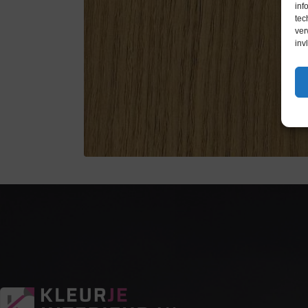
inf
tec
ver
inv