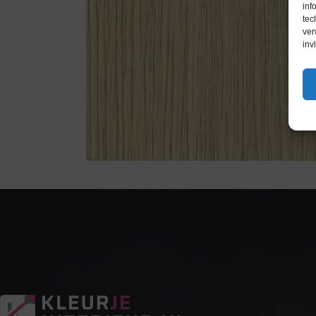
inf
tec
ver
inv