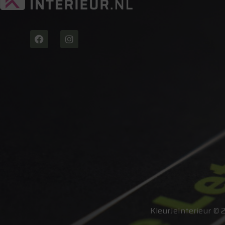
KleurJeInterieur © 