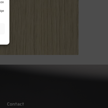
eze
lige
Contact