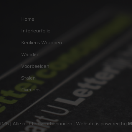
Home
Interieurfolie
Keukens Wrappen
Wanden
Voorbeelden
Stalen
Over ons
2026 | Alle rechten voorbehouden | Website is powered by
M