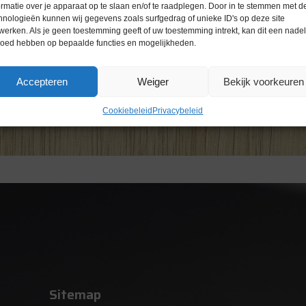
ormatie over je apparaat op te slaan en/of te raadplegen. Door in te stemmen met d
hnologieën kunnen wij gegevens zoals surfgedrag of unieke ID's op deze site
werken. Als je geen toestemming geeft of uw toestemming intrekt, kan dit een nade
loed hebben op bepaalde functies en mogelijkheden.
Accepteren
Weiger
Bekijk voorkeuren
Cookiebeleid
Privacybeleid
Sitemap