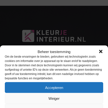
Beheer toestemming
Om de beste ervaringen te bieden, gebruiken wij technologieën zoals
cookies om informatie over je apparaat op te slaan en/of te raadplegen.
Door in te stemmen met deze technologieën kunnen wij gegevens zoals
surfgedrag of unieke ID's op deze site verwerken. Als je geen toestemming
Sitemap
geeft of uw toestemming intrekt, kan dit een nadelige invloed hebben op
bepaalde functies en mogelijkheden.
Home
Accepteren
Interieurfolie
Weiger
Keukens Wrappen