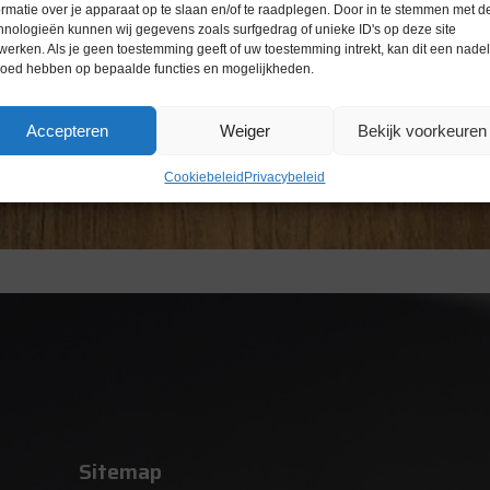
ormatie over je apparaat op te slaan en/of te raadplegen. Door in te stemmen met d
hnologieën kunnen wij gegevens zoals surfgedrag of unieke ID's op deze site
werken. Als je geen toestemming geeft of uw toestemming intrekt, kan dit een nade
loed hebben op bepaalde functies en mogelijkheden.
Accepteren
Weiger
Bekijk voorkeuren
Cookiebeleid
Privacybeleid
Sitemap