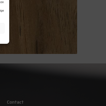
eze
lige
Contact