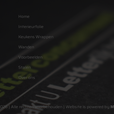
Home
Interieurfolie
Keukens Wrappen
Wanden
Voorbeelden
Stalen
Over ons
2026 | Alle rechten voorbehouden | Website is powered by
M