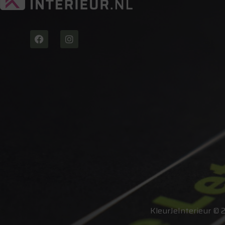
KleurJeInterieur © 