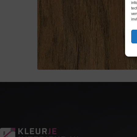
inf
tec
ver
inv