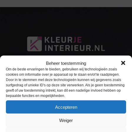
Beheer toestemming
Om de beste ervaringen te bieden, gebruiken wij technologieën zoals
cookies om informatie over je apparaat op te slaan en/of te raadplegen.
Door in te stemmen met deze technologieën kunnen wij gegevens zoals
surfgedrag of unieke ID's op deze site verwerken. Als je geen toestemming
Sitemap
geeft of uw toestemming intrekt, kan dit een nadelige invloed hebben op
bepaalde functies en mogelijkheden.
Home
Accepteren
Interieurfolie
Weiger
Keukens Wrappen