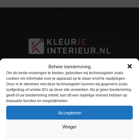
Beheer toestemming
Om de beste ervaringen te bieden, gebruiken wij technologieën zoals
cookies om informatie over je apparaat op te slaan en/of te raadplegen.
Door in te stemmen met deze technologieën kunnen wij gegevens zoals
surfgedrag of unieke ID's op deze site verwerken. Als je geen toestemming
Sitemap
geeft of uw toestemming intrekt, kan dit een nadelige invloed hebben op
bepaalde functies en mogelijkheden.
Home
Accepteren
Interieurfolie
Weiger
Keukens Wrappen