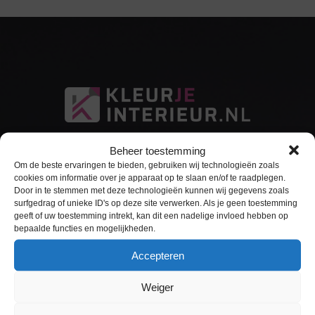
Beheer toestemming
Om de beste ervaringen te bieden, gebruiken wij technologieën zoals
cookies om informatie over je apparaat op te slaan en/of te raadplegen.
Door in te stemmen met deze technologieën kunnen wij gegevens zoals
surfgedrag of unieke ID's op deze site verwerken. Als je geen toestemming
Sitemap
geeft of uw toestemming intrekt, kan dit een nadelige invloed hebben op
bepaalde functies en mogelijkheden.
Home
Accepteren
Interieurfolie
Weiger
Keukens Wrappen