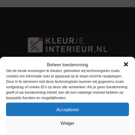
Beheer toestemming
Om de beste ervaringen te bieden, gebruiken wij technologieën zoals
cookies om informatie over je apparaat op te slaan en/of te raadplegen.
Door in te stemmen met deze technologieën kunnen wij gegevens zoals
surfgedrag of unieke ID's op deze site verwerken. Als je geen toestemming
Sitemap
geeft of uw toestemming intrekt, kan dit een nadelige invloed hebben op
bepaalde functies en mogelijkheden.
Home
Accepteren
Interieurfolie
Weiger
Keukens Wrappen