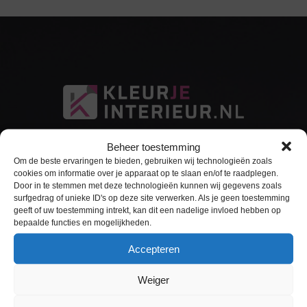
Beheer toestemming
Om de beste ervaringen te bieden, gebruiken wij technologieën zoals
cookies om informatie over je apparaat op te slaan en/of te raadplegen.
Door in te stemmen met deze technologieën kunnen wij gegevens zoals
surfgedrag of unieke ID's op deze site verwerken. Als je geen toestemming
Sitemap
geeft of uw toestemming intrekt, kan dit een nadelige invloed hebben op
bepaalde functies en mogelijkheden.
Home
Accepteren
Interieurfolie
Weiger
Keukens Wrappen