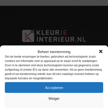
Beheer toestemming
Om de beste ervaringen te bieden, gebruiken wij technologieën zoals
cookies om informatie over je apparaat op te slaan en/of te raadplegen.
Door in te stemmen met deze technologieën kunnen wij gegevens zoals
surfgedrag of unieke ID's op deze site verwerken. Als je geen toestemming
Sitemap
geeft of uw toestemming intrekt, kan dit een nadelige invloed hebben op
bepaalde functies en mogelijkheden.
Home
Accepteren
Interieurfolie
Weiger
Keukens Wrappen