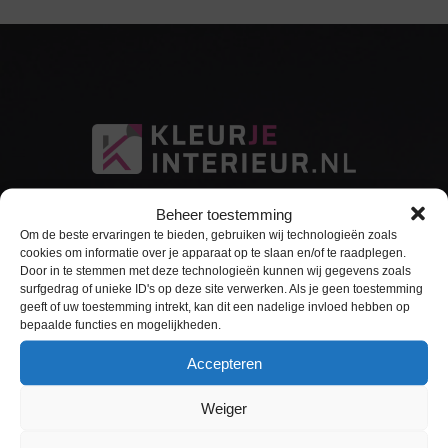
Beheer toestemming
Om de beste ervaringen te bieden, gebruiken wij technologieën zoals
cookies om informatie over je apparaat op te slaan en/of te raadplegen.
Door in te stemmen met deze technologieën kunnen wij gegevens zoals
surfgedrag of unieke ID's op deze site verwerken. Als je geen toestemming
Sitemap
geeft of uw toestemming intrekt, kan dit een nadelige invloed hebben op
bepaalde functies en mogelijkheden.
Home
Accepteren
Interieurfolie
Weiger
Keukens Wrappen