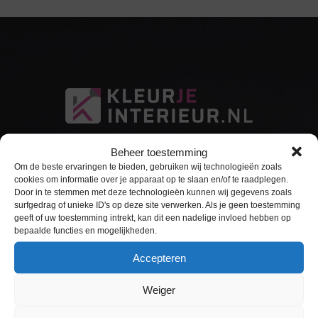
Beheer toestemming
Om de beste ervaringen te bieden, gebruiken wij technologieën zoals
cookies om informatie over je apparaat op te slaan en/of te raadplegen.
Door in te stemmen met deze technologieën kunnen wij gegevens zoals
surfgedrag of unieke ID's op deze site verwerken. Als je geen toestemming
Sitemap
geeft of uw toestemming intrekt, kan dit een nadelige invloed hebben op
bepaalde functies en mogelijkheden.
Home
Accepteren
Interieurfolie
Weiger
Keukens Wrappen