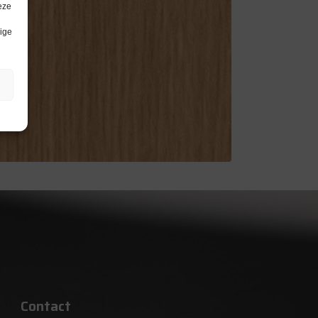
eze
lige
Contact