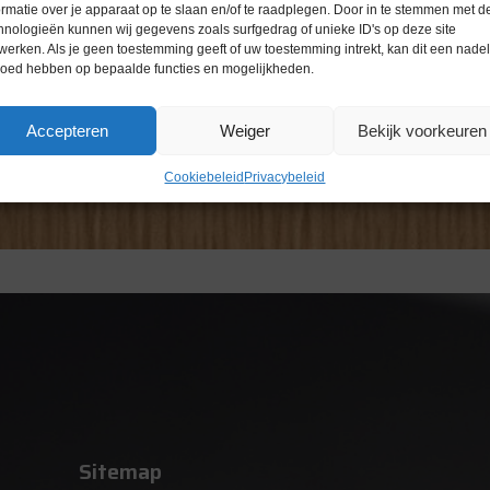
ormatie over je apparaat op te slaan en/of te raadplegen. Door in te stemmen met d
hnologieën kunnen wij gegevens zoals surfgedrag of unieke ID's op deze site
werken. Als je geen toestemming geeft of uw toestemming intrekt, kan dit een nade
loed hebben op bepaalde functies en mogelijkheden.
Accepteren
Weiger
Bekijk voorkeuren
Cookiebeleid
Privacybeleid
Sitemap