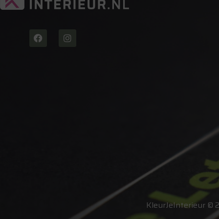
KleurJeInterieur © 