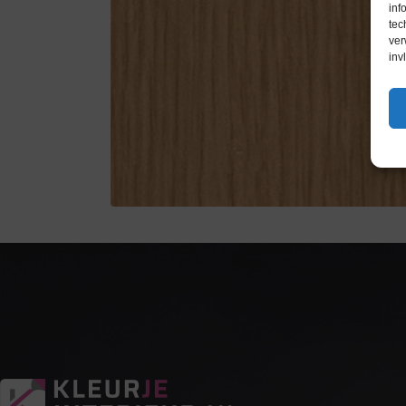
inf
tec
ver
inv