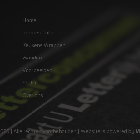
Home
Interieurfolie
Keukens Wrappen
Wanden
Voorbeelden
Stalen
Over ons
2026 | Alle rechten voorbehouden | Website is powered by
M