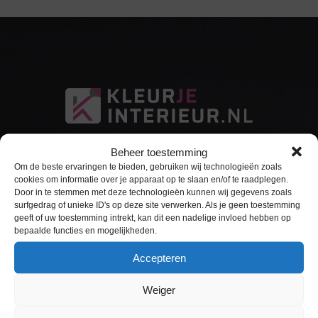
Beheer toestemming
Om de beste ervaringen te bieden, gebruiken wij technologieën zoals
cookies om informatie over je apparaat op te slaan en/of te raadplegen.
Door in te stemmen met deze technologieën kunnen wij gegevens zoals
surfgedrag of unieke ID's op deze site verwerken. Als je geen toestemming
Sitemap
geeft of uw toestemming intrekt, kan dit een nadelige invloed hebben op
bepaalde functies en mogelijkheden.
Home
Accepteren
Interieurfolie
Weiger
Keukens Wrappen