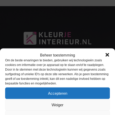
Beheer toestemming
Om de beste ervaringen te bieden, gebruiken wij technologieën zoals
cookies om informatie over je apparaat op te slaan en/of te raadplegen.
Door in te stemmen met deze technologieën kunnen wij gegevens zoals
surfgedrag of unieke ID's op deze site verwerken. Als je geen toestemming
Sitemap
geeft of uw toestemming intrekt, kan dit een nadelige invloed hebben op
bepaalde functies en mogelijkheden.
Home
Accepteren
Interieurfolie
Weiger
Keukens Wrappen