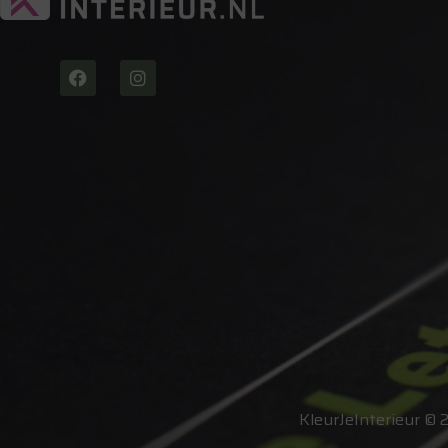
KleurJeInterieur © 