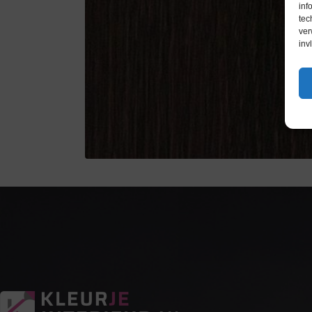
inf
tec
ver
inv