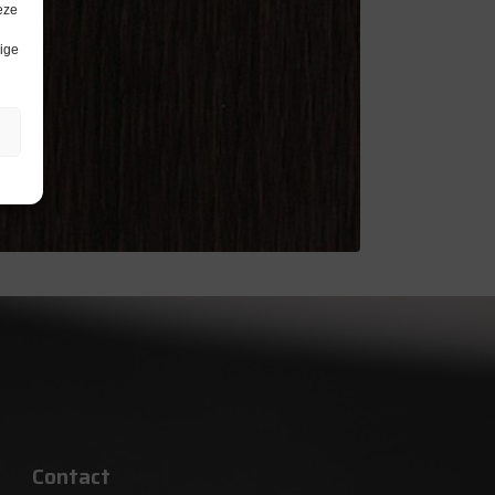
eze
lige
Contact