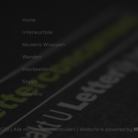
Home
Interieurfolie
Keukens Wrappen
Wanden
Voorbeelden
Stalen
Over ons
2026 | Alle rechten voorbehouden | Website is powered by
M