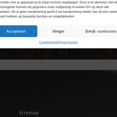
ormatie over je apparaat op te slaan en/of te raadplegen. Door in te stemmen met d
hnologieën kunnen wij gegevens zoals surfgedrag of unieke ID's op deze site
werken. Als je geen toestemming geeft of uw toestemming intrekt, kan dit een nade
loed hebben op bepaalde functies en mogelijkheden.
Accepteren
Weiger
Bekijk voorkeuren
Cookiebeleid
Privacybeleid
Sitemap