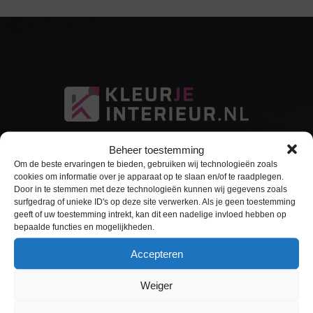
Beheer toestemming
Om de beste ervaringen te bieden, gebruiken wij technologieën zoals
cookies om informatie over je apparaat op te slaan en/of te raadplegen.
Door in te stemmen met deze technologieën kunnen wij gegevens zoals
surfgedrag of unieke ID's op deze site verwerken. Als je geen toestemming
Sitemap
geeft of uw toestemming intrekt, kan dit een nadelige invloed hebben op
bepaalde functies en mogelijkheden.
Home
Accepteren
Interieurfolie
Weiger
Keukens Wrappen