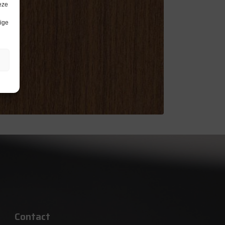
eze
lige
Contact