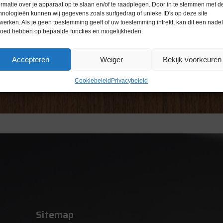
ormatie over je apparaat op te slaan en/of te raadplegen. Door in te stemmen met d
hnologieën kunnen wij gegevens zoals surfgedrag of unieke ID's op deze site
werken. Als je geen toestemming geeft of uw toestemming intrekt, kan dit een nade
loed hebben op bepaalde functies en mogelijkheden.
Accepteren
Weiger
Bekijk voorkeuren
Cookiebeleid
Privacybeleid
Sitemap