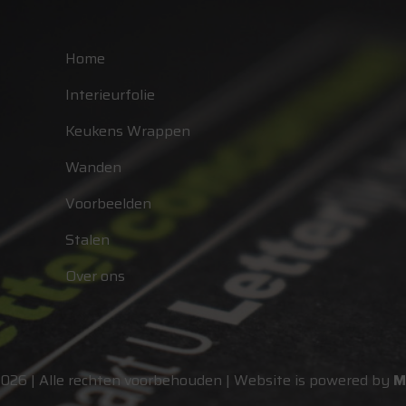
Home
Interieurfolie
Keukens Wrappen
Wanden
Voorbeelden
Stalen
Over ons
2026 | Alle rechten voorbehouden | Website is powered by
M