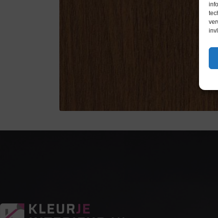
inf
tec
ver
inv