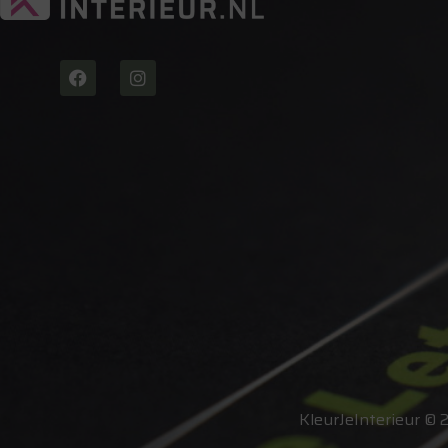
KleurJeInterieur © 